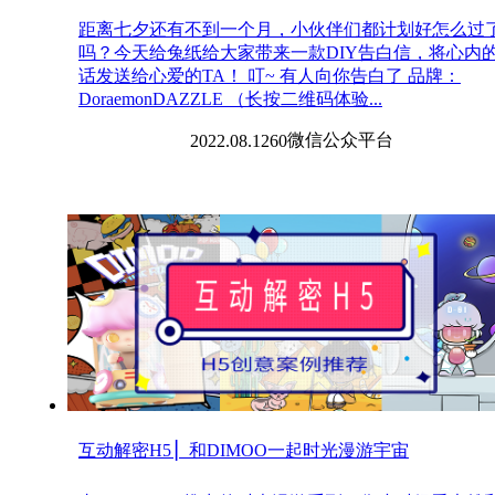
距离七夕还有不到一个月，小伙伴们都计划好怎么过
吗？今天给兔纸给大家带来一款DIY告白信，将心内
话发送给心爱的TA！ 叮~ 有人向你告白了 品牌：
DoraemonDAZZLE （长按二维码体验...
微信
公众平台
2022.08.12
60
互动解密H5 ▏和DIMOO一起时光漫游宇宙