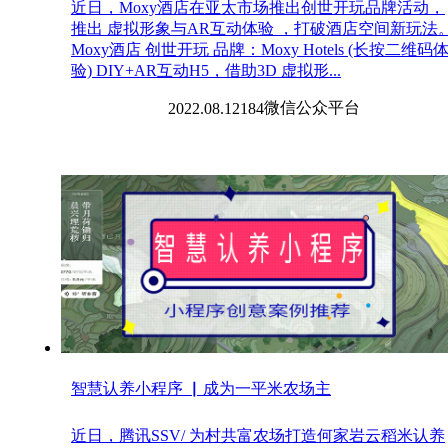
近日，Moxy酒店在亚太市场推出创世开玩品牌活动，
推出 虚拟形象与AR互动体验 ，打破酒店空间新玩法
Moxy酒店 创世开玩 品牌：Moxy Hotels (长按二维码
验) DIY+AR互动H5，借助3D 虚拟形...
微信
公众平台
2022.08.12
184
智慧认养小程序 ▏成为一平米农场主
近日，腾讯SSV/ 为村共富农场打造何家岩云稻米认养