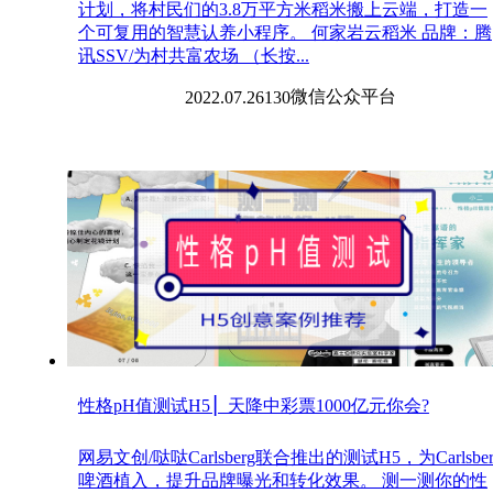
计划，将村民们的3.8万平方米稻米搬上云端，打造一
个可复用的智慧认养小程序。 何家岩云稻米 品牌：腾
讯SSV/为村共富农场 （长按...
微信
公众平台
2022.07.26
130
性格pH值测试H5 ▏天降中彩票1000亿元你会?
网易文创/哒哒Carlsberg联合推出的测试H5，为Carlsber
啤酒植入，提升品牌曝光和转化效果。 测一测你的性