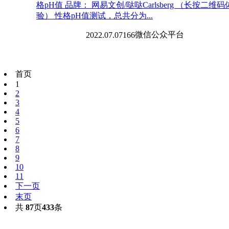
格pH值 品牌： 网易文创/哒哒Carlsberg （长按二维码
验） 性格pH值测试，总共分为...
微信
公众平台
2022.07.07
166
首页
1
2
3
4
5
6
7
8
9
10
11
下一页
末页
共
87
页
433
条