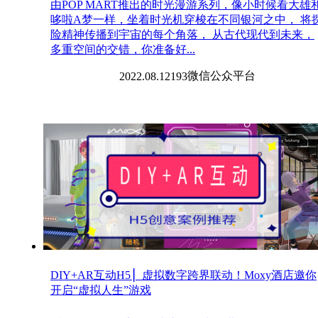
由POP MART推出的时光漫游系列，像小时候看大雄
哆啦A梦一样，坐着时光机穿梭在不同银河之中， 将
险精神传播到宇宙的每个角落， 从古代现代到未来，
多重空间的交错，你准备好...
微信
公众平台
2022.08.12
193
​DIY+AR互动H5 ▏虚拟数字跨界联动！Moxy酒店邀你
开启“虚拟人生”游戏