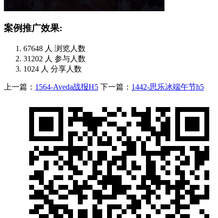
案例推广效果:
67648
人
浏览人数
31202
人
参与人数
1024
人
分享人数
上一篇：
1564-Aveda战报H5
下一篇：
1442-思乐冰端午节h5